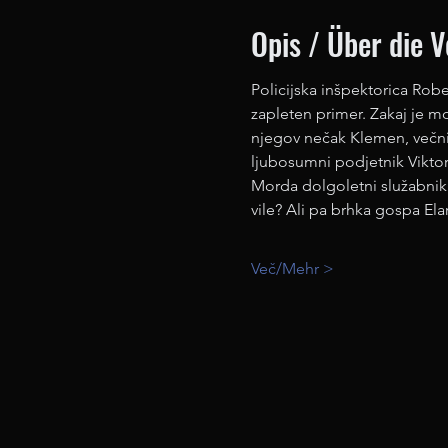
Opis / Über die 
Policijska inšpektorica Rob
zapleten primer. Zakaj je 
njegov nečak Klemen, večni 
ljubosumni podjetnik Vikto
Morda dolgoletni služabnik 
vile? Ali pa brhka gospa Ela
Več/Mehr >