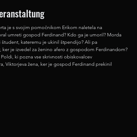
Veranstaltung
erta je s svojim pomočnikom Erikom naletela na
moral umreti gospod Ferdinand? Kdo ga je umoril? Morda
študent, kateremu je ukinil štpendijo? Ali pa
r, ker je izvedel za ženino afero z gospodom Ferdinandom?
Poldi, ki pozna vse skrivnosti obiskovalcev
ra, Viktorjeva žena, ker je gospod Ferdinand prekinil