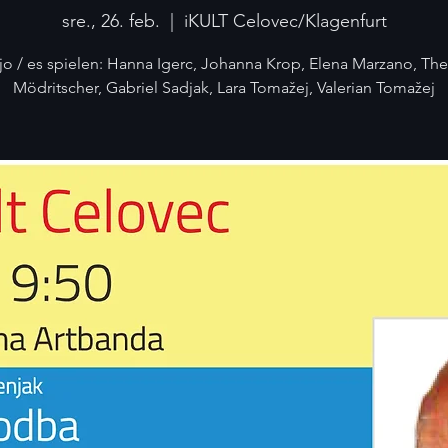
sre., 26. feb.
  |  
iKULT Celovec/Klagenfurt
ajo / es spielen: Hanna Igerc, Johanna Krop, Elena Marzano, The
Mödritscher, Gabriel Sadjak, Lara Tomažej, Valerian Tomažej