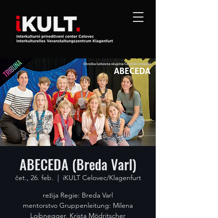
ABECEDA (Breda Varl)
čet., 26. feb.
  |  
iKULT Celovec/Klagenfurt
režija Regie: Breda Varl
mentorstvo Gruppenleitung: Milena
Loibnegger, Krista Mödritscher