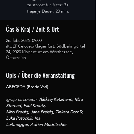
za starost für Alter: 3+
trajanje Dauer: 20 min.
Čas & Kraj / Zeit & Ort
26. feb. 2026, 09:00
iKULT Celovec/Klagenfurt, Südbahngürtel
24, 9020 Klagenfurt am Wörthersee,
Österreich
Opis / Über die Veranstaltung
ABECEDA (Breda Varl)
igrajo es spielen: 
Aleksej Katzmann, Mira 
Sternad, Paul Kreutz,
Miro Preisig, Jana Preisig, Tinkara Dornik, 
Luka Potočnik, Ina
Loibnegger, Adrian Mödritscher