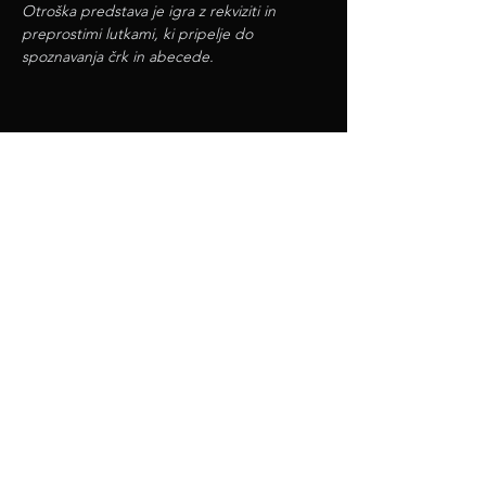
Otroška predstava je igra z rekviziti in 
preprostimi lutkami, ki pripelje do
spoznavanja črk in abecede.
deli / teilen
iKult - interkulturni prireditveni center Celovec /
interkulturelles Veranstaltungszentrum Klagenfurt
Südbahngürtel 24, 9020 Klagenfurt/Celovec
spz@slo.at