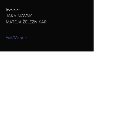
Izvajalci: 
JAKA NOVAK
MATEJA ŽELEZNIKAR
Več/Mehr >
deli / teilen
iKult - interkulturni prireditveni center Celovec /
interkulturelles Veranstaltungszentrum Klagenfurt
Südbahngürtel 24, 9020 Klagenfurt/Celovec