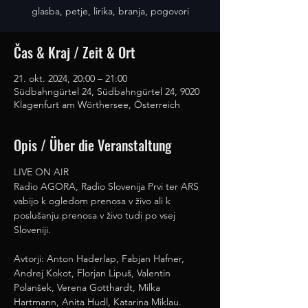
glasba, petje, lirika, branja, pogovori
Čas & Kraj / Zeit & Ort
21. okt. 2024, 20:00 – 21:00
Südbahngürtel 24, Südbahngürtel 24, 9020
Klagenfurt am Wörthersee, Österreich
Opis / Über die Veranstaltung
LIVE ON AIR
Radio AGORA, Radio Slovenija Prvi ter ARS 
vabijo k ogledom prenosa v živo ali k 
poslušanju prenosa v živo tudi po vsej 
Sloveniji.
Avtorji: Anton Haderlap, Fabjan Hafner, 
Andrej Kokot, Florjan Lipuš, Valentin 
Polanšek, Verena Gotthardt, Milka 
Hartmann, Anita Hudl, Katarina Miklau.