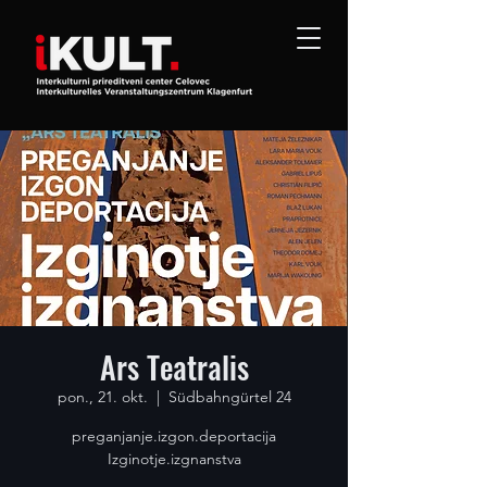
Ars Teatralis
pon., 21. okt.
  |  
Südbahngürtel 24
preganjanje.izgon.deportacija
Izginotje.izgnanstva