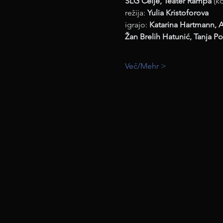
SLG Celje, Teater Rampa 
(k
režija: 
Yulia Kristoforova
igrajo: 
Katarina Hartmann, A
Žan Brelih Hatunić, Tanja P
Več/Mehr >