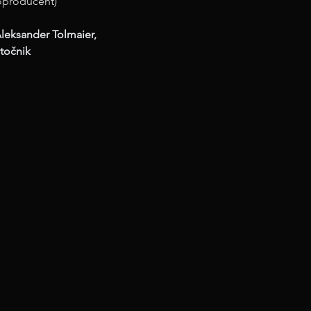
oproducent)
leksander Tolmaier,
otočnik