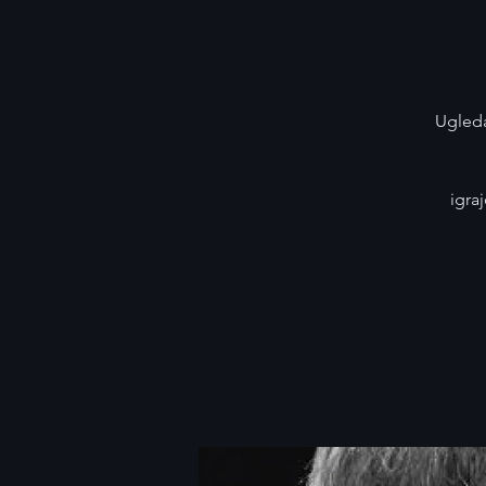
Ugleda
igra