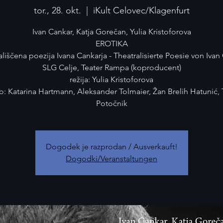
tor., 28. okt.
  |  
iKult Celovec/Klagenfurt
Ivan Cankar, Katja Gorečan, Yulia Kristoforova
EROTIKA
liščena poezija Ivana Cankarja - Theatralisierte Poesie von Ivan
SLG Celje, Teater Rampa (koproducent)
režija: Yulia Kristoforova
jo: Katarina Hartmann, Aleksander Tolmaier, Žan Brelih Hatunić, 
Potočnik
Dogodek je razprodan / Ausverkauft!
Dogodki/Veranstaltungen