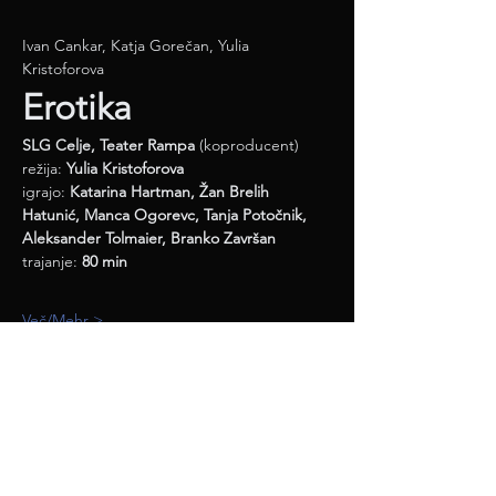
Ivan Cankar, Katja Gorečan, Yulia 
Kristoforova 
Erotika
SLG Celje, Teater Rampa 
(koproducent)
režija: 
Yulia Kristoforova
igrajo: 
Katarina Hartman, Žan Brelih 
Hatunić, Manca Ogorevc, Tanja Potočnik, 
Aleksander Tolmaier, Branko Završan
trajanje: 
80 min
Več/Mehr >
deli / teilen