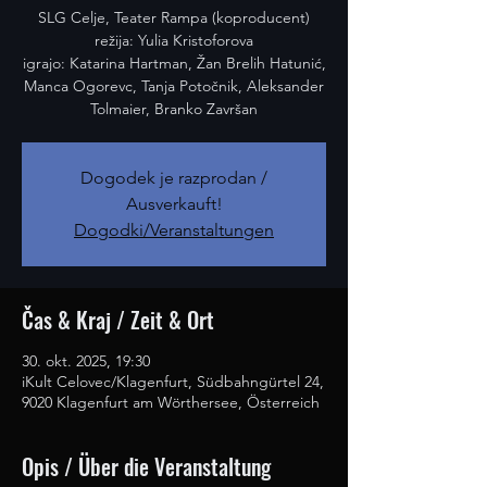
SLG Celje, Teater Rampa (koproducent)
režija: Yulia Kristoforova
igrajo: Katarina Hartman, Žan Brelih Hatunić,
Manca Ogorevc, Tanja Potočnik, Aleksander
Tolmaier, Branko Završan
Dogodek je razprodan /
Ausverkauft!
Dogodki/Veranstaltungen
Čas & Kraj / Zeit & Ort
30. okt. 2025, 19:30
iKult Celovec/Klagenfurt, Südbahngürtel 24,
9020 Klagenfurt am Wörthersee, Österreich
Opis / Über die Veranstaltung