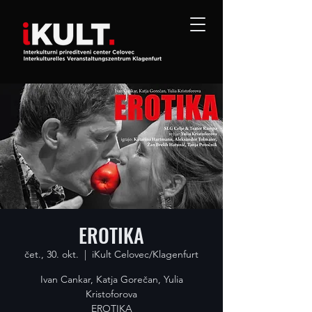
EROTIKA
čet., 30. okt.
  |  
iKult Celovec/Klagenfurt
Ivan Cankar, Katja Gorečan, Yulia
Kristoforova
EROTIKA