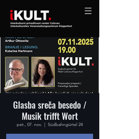
Glasba sreča besedo /
Musik trifft Wort
pet., 07. nov.
  |  
Südbahngürtel 24