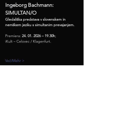
Ingeborg Bachmann: 
SIMULTAN/O
Gledališka predstava v slovenskem in 
nemškem jeziku s simultanim prevajanjem.
Premiera: 
24. 01. 2026 – 19.30h
;
iKult – Celovec / Klagenfurt.
Več/Mehr >
deli / teilen