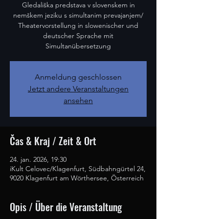
Gledališka predstava v slovenskem in
nemškem jeziku s simultanim prevajanjem/
Theatervorstellung in slowenischer und
deutscher Sprache mit
Simultanübersetzung
Anmeldung geschlossen
Jetzt andere Veranstaltungen
ansehen
Čas & Kraj / Zeit & Ort
24. jan. 2026, 19:30
iKult Celovec/Klagenfurt, Südbahngürtel 24,
9020 Klagenfurt am Wörthersee, Österreich
Opis / Über die Veranstaltung