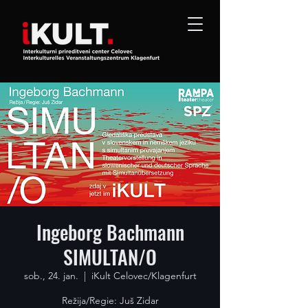
Ingeborg Bachmann
SIMULTAN/O
sob., 24. jan.
  |  
iKult Celovec/Klagenfurt
Režija/Regie: Juš Zidar