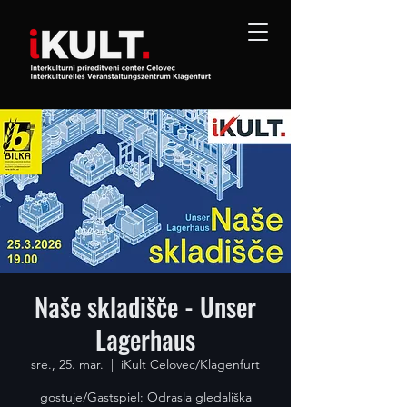
Naše skladišče - Unser
Lagerhaus
sre., 25. mar.
  |  
iKult Celovec/Klagenfurt
gostuje/Gastspiel: Odrasla gledališka