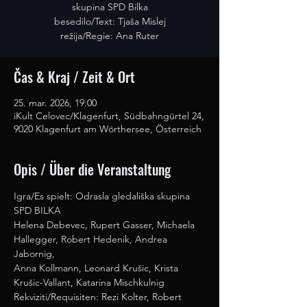
skupina SPD Bilka
besedilo/Text: Tjaša Mislej
režija/Regie: Ana Ruter
Čas & Kraj / Zeit & Ort
25. mar. 2026, 19:00
iKult Celovec/Klagenfurt, Südbahngürtel 24,
9020 Klagenfurt am Wörthersee, Österreich
Opis / Über die Veranstaltung
Igra/Es spielt: Odrasla gledališka skupina 
SPD BILKA
Helena Debevec, Rupert Gasser, Michaela 
Hallegger, Robert Hedenik, Andrea 
Jabornig,
Anna Kollmann, Leonard Krušic, Krista 
Krušic-Vallant, Katarina Mischkulnig
Rekviziti/Requisiten: Rezi Kolter, Robert 