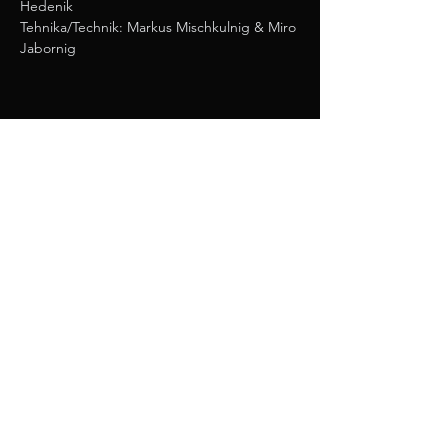
Hedenik 
Tehnika/Technik: Markus Mischkulnig & Miro 
Jabornig
deli / teilen
iKult - interkulturni prireditveni center Celovec /
interkulturelles Veranstaltungszentrum Klagenfurt
Südbahngürtel 24, 9020 Klagenfurt/Celovec
spz@slo.at