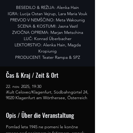
BESEDILO & REŽIJA: Alenka Hain
IGRA: Lucija Ostan Vejrup, Lara Maria Vouk
PREVOD V NEMŠČINO: Meta Wakounig
SCENA & KOSTUMI: Jasna Vastl
ZVOČNA OPREMA: Marjan Metschina
LUČ: Konrad Überbacher
LEKTORSTVO: Alenka Hain, Magda
Kropiunig
PRODUCENT: Teater Rampa & SPZ
Čas & Kraj / Zeit & Ort
22. nov. 2025, 19:30
iKult Celovec/Klagenfurt, Südbahngürtel 24,
9020 Klagenfurt am Wörthersee, Österreich
Opis / Über die Veranstaltung
Pomlad leta 1945 ne pomeni le končne 