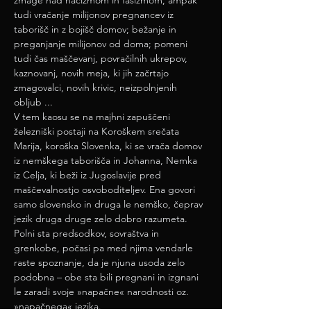
zmage nad nacizmom in fašizmom, ampak 
tudi vračanje milijonov pregnancev iz 
taborišč in z bojišč domov; bežanje in 
preganjanje milijonov od doma; pomeni 
tudi čas maščevanj, povračilnih ukrepov, 
kaznovanj, novih meja, ki jih začrtajo 
zmagovalci, novih krivic, neizpolnjenih 
obljub ...
V tem kaosu se na majhni zapuščeni 
železniški postaji na Koroškem srečata 
Marija, koroška Slovenka, ki se vrača domov 
iz nemškega taborišča in Johanna, Nemka 
iz Celja, ki beži iz Jugoslavije pred 
maščevalnostjo osvoboditeljev. Ena govori 
samo slovensko in druga le nemško, čeprav 
jezik druga druge zelo dobro razumeta.
Polni sta predsodkov, sovraštva in 
grenkobe, počasi pa med njima vendarle 
raste spoznanje, da je njuna usoda zelo 
podobna – obe sta bili pregnani in izgnani 
le zaradi svoje »napačne« narodnosti oz. 
»napačnega« jezika.