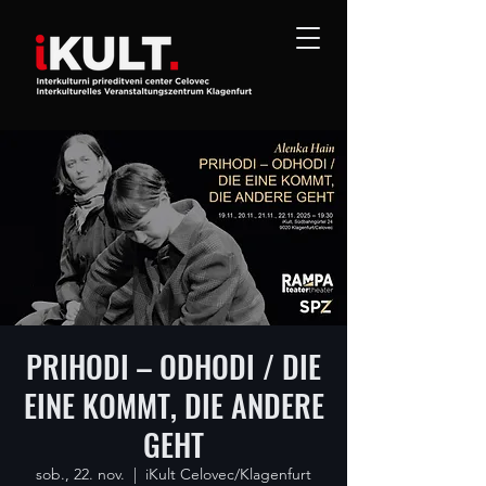
PRIHODI – ODHODI / DIE
EINE KOMMT, DIE ANDERE
GEHT
sob., 22. nov.
  |  
iKult Celovec/Klagenfurt