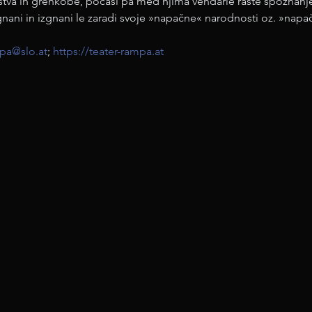
štva in grenkobe, počasi pa med njima vendarle raste spoznanje
nani in izgnani le zaradi svoje »napačne« narodnosti oz. »napa
pa@slo.at
; 
https://teater-rampa.at