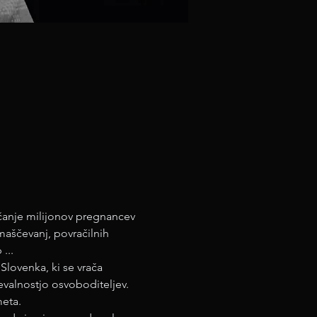
anje milijonov pregnancev 
aščevanj, povračilnih 
...
lovenka, ki se vrača 
valnostjo osvoboditeljev. 
eta.