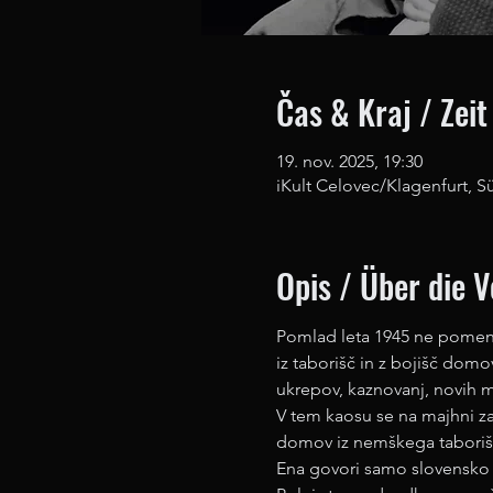
Čas & Kraj / Zeit
19. nov. 2025, 19:30
iKult Celovec/Klagenfurt, S
Opis / Über die 
Pomlad leta 1945 ne pomen
iz taborišč in z bojišč dom
ukrepov, kaznovanj, novih mej
V tem kaosu se na majhni za
domov iz nemškega taborišča
Ena govori samo slovensko 