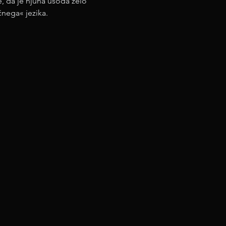
, da je njuna usoda zelo 
čnega« jezika.