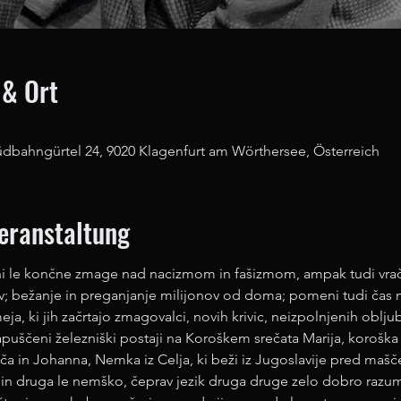
 & Ort
üdbahngürtel 24, 9020 Klagenfurt am Wörthersee, Österreich
Veranstaltung
i le končne zmage nad nacizmom in fašizmom, ampak tudi vrač
ov; bežanje in preganjanje milijonov od doma; pomeni tudi čas m
a, ki jih začrtajo zmagovalci, novih krivic, neizpolnjenih obljub 
puščeni železniški postaji na Koroškem srečata Marija, koroška S
 in Johanna, Nemka iz Celja, ki beži iz Jugoslavije pred mašče
in druga le nemško, čeprav jezik druga druge zelo dobro razum