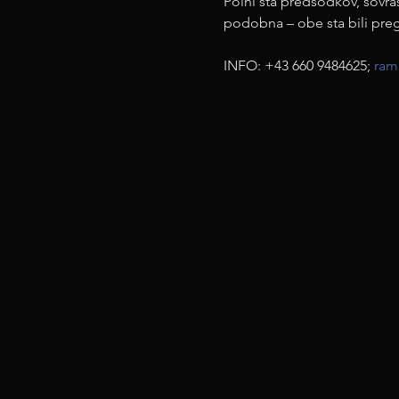
Polni sta predsodkov, sovra
podobna – obe sta bili preg
INFO: +43 660 9484625; 
ram