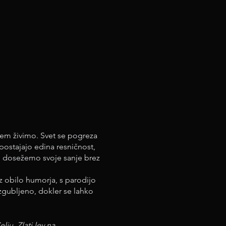
erem živimo. Svet se pogreza
postajajo edina resničnost,
o dosežemo svoje sanje brez
z obilo humorja, s parodijo
izgubljeno, dokler se lahko
ju, Zlati lev na