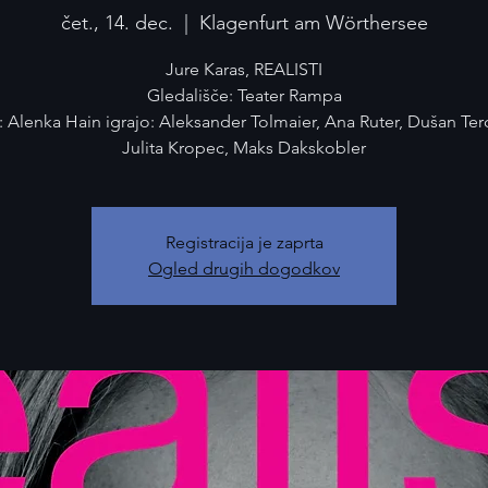
čet., 14. dec.
  |  
Klagenfurt am Wörthersee
Jure Karas, REALISTI
Gledališče: Teater Rampa
a: Alenka Hain igrajo: Aleksander Tolmaier, Ana Ruter, Dušan Ter
Registracija je zaprta
Ogled drugih dogodkov