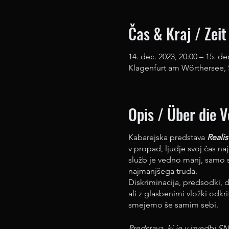
Čas & Kraj / Zeit
14. dec. 2023, 20:00 – 15. de
Klagenfurt am Wörthersee, S
Opis / Über die 
Kabarejska predstava
Realis
v propad, ljudje svoj čas na
služb je vedno manj, samo 
najmanjšega truda.
Diskriminacija, predsodki, 
ali z glasbenimi vložki odkr
smejemo še samim sebi.
Predstava, ki je v izvedbi S