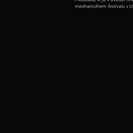
mednarodnem festivalu v Um
profesionalnimi igralci in 
kritično-humorno ogledalo n
Das Kabarett
"Die Realisten
versinkt im Ruin, die Mensch
einzigen Realität, Arbeitsp
unsere Träume ohne die ge
Diskriminierung, Vorurteile
Realisten"
dem Publikum mit
alles verloren ist, solange 
Die Aufführung, die 2019 m
internationalen Festival in
kärntner professionellen Sc
sie den kritisch-humorvolle