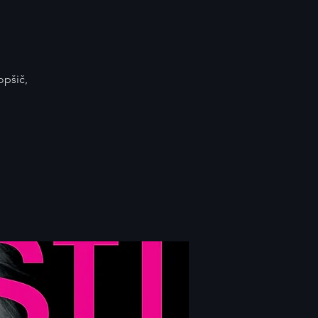
opšič,