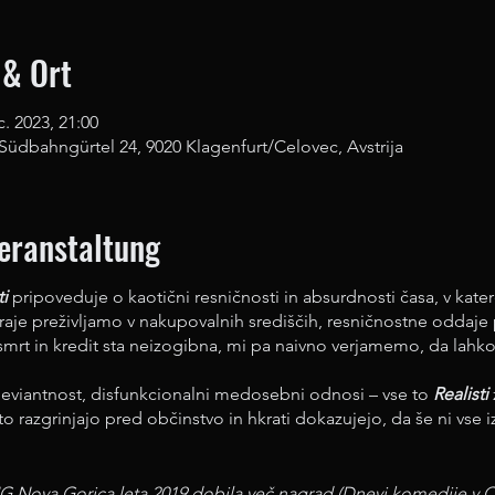
 & Ort
c. 2023, 21:00
üdbahngürtel 24, 9020 Klagenfurt/Celovec, Avstrija
Veranstaltung
ti
pripoveduje o kaotični resničnosti in absurdnosti časa, v kat
jraje preživljamo v nakupovalnih središčih, resničnostne oddaje 
smrt in kredit sta neizogibna, mi pa naivno verjamemo, da lahk
deviantnost, disfunkcionalni medosebni odnosi – vse to
Realisti
ito razgrinjajo pred občinstvo in hkrati dokazujejo, da še ni vse 
NG Nova Gorica leta 2019 dobila več nagrad (Dnevi komedije v Cel