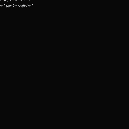
mi ter koroškimi
še dodatno osvetlilo
in der wir leben. Die Welt
eality-Shows werden zur
wir glauben naiv, dass wir
 all das stellen
"die
 und beweisen, dass nicht
dener Löwe beim
chen slowenischen und
 wir sind überzeugt, dass