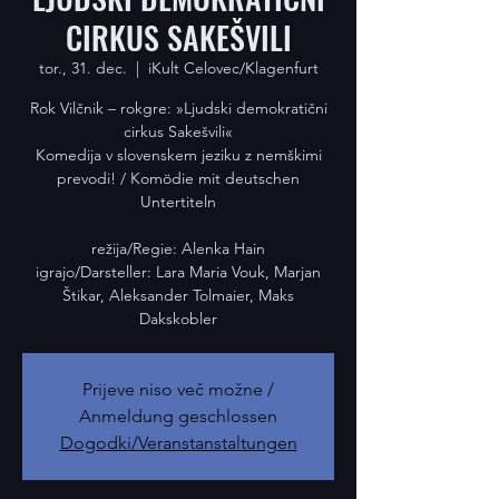
CIRKUS SAKEŠVILI
tor., 31. dec.
  |  
iKult Celovec/Klagenfurt
Rok Vilčnik – rokgre: »Ljudski demokratični
cirkus Sakešvili«
Komedija v slovenskem jeziku z nemškimi
prevodi! / Komödie mit deutschen
Untertiteln
režija/Regie: Alenka Hain
igrajo/Darsteller: Lara Maria Vouk, Marjan
Štikar, Aleksander Tolmaier, Maks
Dakskobler
Prijeve niso več možne /
Anmeldung geschlossen
Dogodki/Veranstanstaltungen