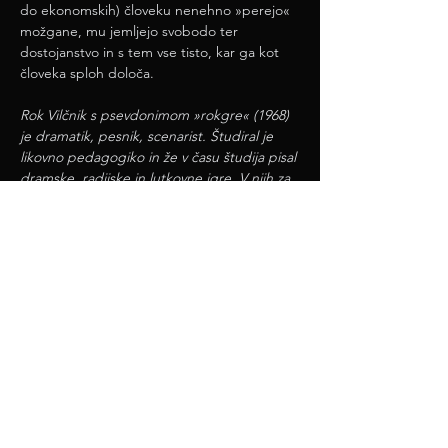
do ekonomskih) človeku nenehno »perejo« 
možgane, mu jemljejo svobodo ter 
dostojanstvo in s tem vse tisto, kar ga kot 
človeka sploh določa.
Rok Vilčnik s psevdonimom »rokgre« (1968) 
je dramatik, pesnik, scenarist. Študiral je 
likovno pedagogiko in že v času študija pisal 
dramske, radijske in lutkovne igre. V njih za 
glavni lik pogosto postavi navadnega 
človeka, ki se z neprijetnimi situacijami 
spopada s pomočjo humorja, pri čemer pa 
je avtor – ne glede na žanr –…
Več/Mehr >
deli / teilen