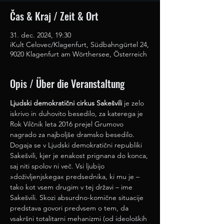
Čas & Kraj / Zeit & Ort
31. dec. 2024, 19:30
iKult Celovec/Klagenfurt, Südbahngürtel 24,
9020 Klagenfurt am Wörthersee, Österreich
Opis / Über die Veranstaltung
Ljudski demokratični cirkus Sakešvili
 je zelo 
iskrivo in duhovito besedilo, za katerega je 
Rok Vilčnik leta 2016 prejel Grumovo 
nagrado za najboljše dramsko besedilo.
Dogaja se v Ljudski demokratični republiki 
Sakešvili, kjer je enakost prignana do konca, 
saj niti spolov ni več. Vsi ljubijo 
»doživljenjskega« predsednika, ki mu je – 
tako kot vsem drugim v tej državi – ime 
Sakešvili. Skozi absurdno-komične situacije 
predstava govori predvsem o tem, da 
vsakršni totalitarni mehanizmi (od ideoloških 