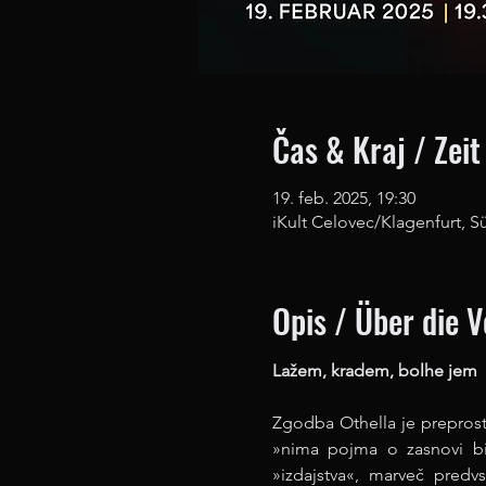
Čas & Kraj / Zeit
19. feb. 2025, 19:30
iKult Celovec/Klagenfurt, S
Opis / Über die 
Lažem, kradem, bolhe jem
Zgodba Othella je preprosta
»nima pojma o zasnovi bit
»izdajstva«, marveč predv