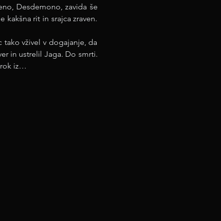
eno, Desdemono, zavida še 
kakšna rit in srajca zraven. 
 tako vživel v dogajanje, da 
r in ustrelil Jaga. Do smrti. 
trok iz…