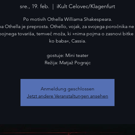
sre., 19. feb.
  |  
iKult Celovec/Klagenfurt
Po motivih Othella Williama Shakespeara.
 Othella je preprosta. Othello, vojak, za svojega poročnika ne
bojnega tovariša, temveč moža, ki »nima pojma o zasnovi bitke 
ko baba«, Cassia.
gostuje: Mini teater
Režija: Matjaž Pograjc
Anmeldung geschlossen
Jetzt andere Veranstaltungen ansehen