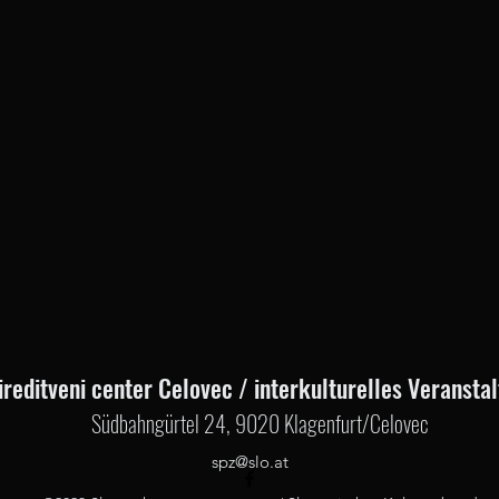
prireditveni center Celovec / interkulturelles Veranst
Südbahngürtel 24, 9020 Klagenfurt/Celovec
spz@slo.at