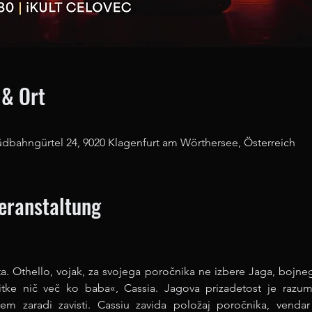
 & Ort
üdbahngürtel 24, 9020 Klagenfurt am Wörthersee, Österreich
Veranstaltung
. Othello, vojak, za svojega poročnika ne izbere Jaga, bojneg
ke nič več ko baba«, Cassia. Jagova prizadetost je razumlj
sem zaradi zavisti. Cassiu zavida položaj poročnika, venda