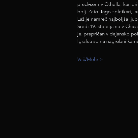
predvsem v Othella, kar p
bolj. Zato Jago spletkari, l
Laž je namreč najboljša ljub
Sredi 19. stoletja so v Chic
je, prepričan v dejansko pokv
Igralcu so na nagrobni kamen
Več/Mehr >