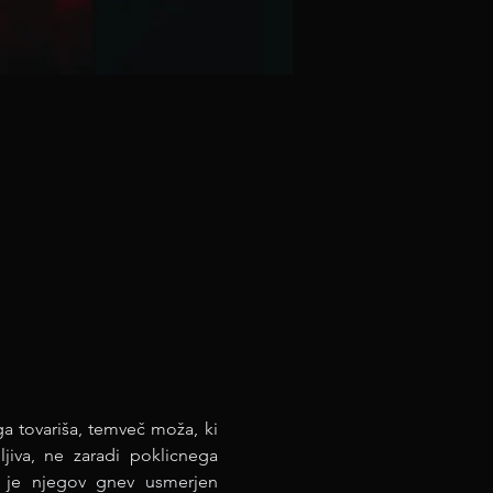
a tovariša, temveč moža, ki 
iva, ne zaradi poklicnega 
r je njegov gnev usmerjen 