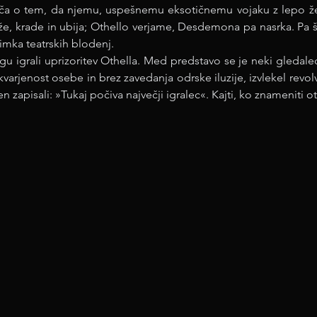
riča o tem, da njemu, uspešnemu eksotičnemu vojaku z lepo ž
aže, krade in ubija; Othello verjame, Desdemona pa nasrka. Pa še 
imka teatrskih blodenj.
agu igrali uprizoritev Othella. Med predstavo se je neki gledalec
arjenost osebe in brez zavedanja odrske iluzije, izvlekel revolve
 zapisali: »Tukaj počiva največji igralec«. Kajti, ko znameniti o