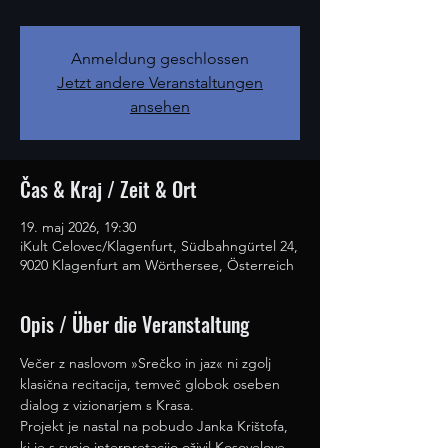
Anmeldung geschlossen
Jetzt andere Veranstaltungen
ansehen
Čas & Kraj / Zeit & Ort
19. maj 2026, 19:30
iKult Celovec/Klagenfurt, Südbahngürtel 24,
9020 Klagenfurt am Wörthersee, Österreich
Opis / Über die Veranstaltung
Večer z naslovom »Srečko in jaz« ni zgolj 
klasična recitacija, temveč globok oseben 
dialog z vizionarjem s Krasa. 
Projekt je nastal na pobudo Janka Krištofa, 
ki je s svojo interpretacijo oživil Kosovelove 