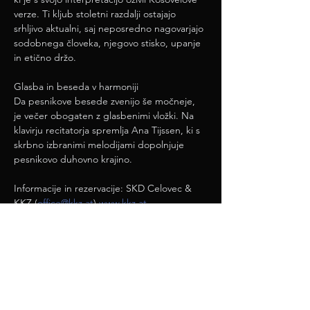
verze. Ti kljub stoletni razdalji ostajajo 
srhljivo aktualni, saj neposredno nagovarjajo 
sodobnega človeka, njegovo stisko, upanje 
in etično držo.
Glasba in beseda v harmoniji
Da pesnikove besede zvenijo še močneje, 
je večer obogaten z glasbenimi vložki. Na 
klavirju recitatorja spremlja Ana Tijssen, ki s 
skrbno izbranimi melodijami dopolnjuje 
pesnikovo duhovno krajino.
Informacije in rezervacije: SKD Celovec & 
KKZ (
office@kkz.at
) 
www.kkz.at
deli / teilen