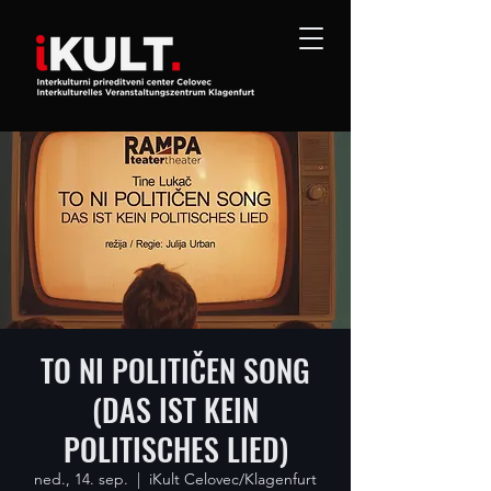
TO NI POLITIČEN SONG
(DAS IST KEIN
POLITISCHES LIED)
ned., 14. sep.
  |  
iKult Celovec/Klagenfurt