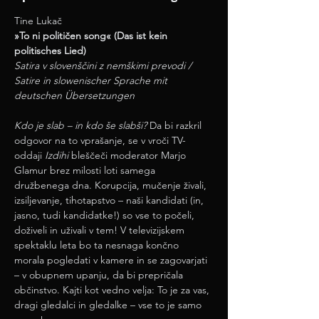
Tine Lukač
»To ni političen song« (Das ist kein 
politisches Lied)
Satira v slovenščini z nemškimi prevodi / 
Satire in slowenischer Sprache mit 
deutschen Übersetzungen
Kdo je slab – in kdo še slabši?
 Da bi razkril 
odgovor na to vprašanje, se v vroči TV-
oddaji 
Izdihi 
bleščeči moderator Marjo 
Glamur brez milosti loti samega 
družbenega dna. Korupcija, mučenje živali, 
izsiljevanje, tihotapstvo – naši kandidati (in, 
jasno, tudi kandidatke!) so vse to počeli, 
doživeli in uživali v tem! V televizijskem 
spektaklu leta bo ta nesnaga končno 
morala pogledati v kamere in se zagovarjati 
– v obupnem upanju, da bi prepričala 
občinstvo. Kajti kot vedno velja: To je za vas, 
dragi gledalci in gledalke – vse to je samo 