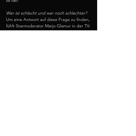
za vas!
Wer ist schlecht und wer noch schlechter?
Um eine Antwort auf diese Frage zu finden, 
fühlt Starmoderator Marjo Glamur in der TV-
Sendung 
Izdihi (Ausatmen)
 dem Abschaum 
unserer Gesellschaft gnadenlos auf den 
Zahn.…
Več/Mehr >
deli / teilen