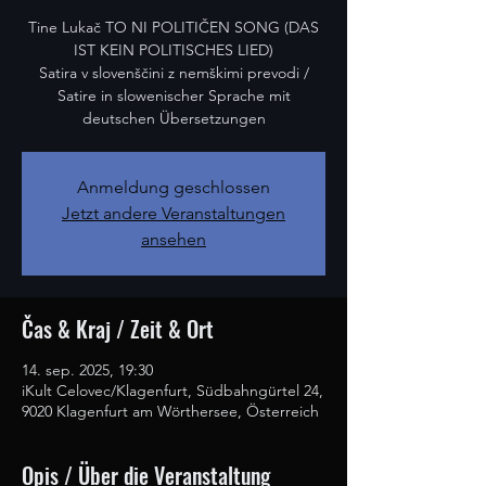
Tine Lukač TO NI POLITIČEN SONG (DAS
IST KEIN POLITISCHES LIED)
Satira v slovenščini z nemškimi prevodi /
Satire in slowenischer Sprache mit
deutschen Übersetzungen
Anmeldung geschlossen
Jetzt andere Veranstaltungen
ansehen
Čas & Kraj / Zeit & Ort
14. sep. 2025, 19:30
iKult Celovec/Klagenfurt, Südbahngürtel 24,
9020 Klagenfurt am Wörthersee, Österreich
Opis / Über die Veranstaltung