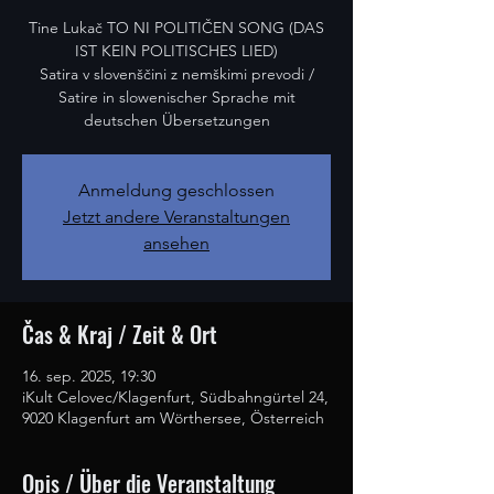
Tine Lukač TO NI POLITIČEN SONG (DAS
IST KEIN POLITISCHES LIED)
Satira v slovenščini z nemškimi prevodi /
Satire in slowenischer Sprache mit
deutschen Übersetzungen
Anmeldung geschlossen
Jetzt andere Veranstaltungen
ansehen
Čas & Kraj / Zeit & Ort
16. sep. 2025, 19:30
iKult Celovec/Klagenfurt, Südbahngürtel 24,
9020 Klagenfurt am Wörthersee, Österreich
Opis / Über die Veranstaltung