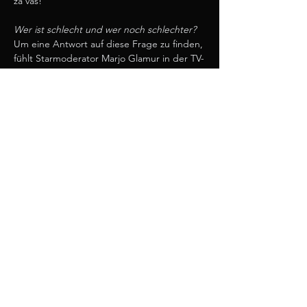
za vas!
Wer ist schlecht und wer noch schlechter?
Um eine Antwort auf diese Frage zu finden, 
fühlt Starmoderator Marjo Glamur in der TV-
Sendung 
Izdihi (Ausatmen)
 dem Abschaum 
unserer Gesellschaft gnadenlos auf den 
Zahn.…
Več/Mehr >
deli / teilen