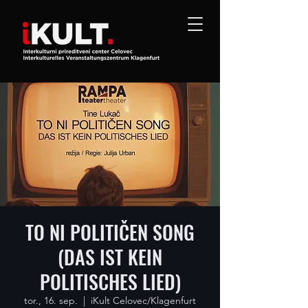
TO NI POLITIČEN SONG
(DAS IST KEIN
POLITISCHES LIED)
tor., 16. sep.
  |  
iKult Celovec/Klagenfurt