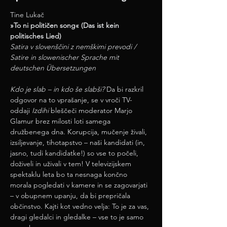
Tine Lukač
»To ni političen song« (Das ist kein 
politisches Lied)
Satira v slovenščini z nemškimi prevodi / 
Satire in slowenischer Sprache mit 
deutschen Übersetzungen
Kdo je slab – in kdo še slabši?
 Da bi razkril 
odgovor na to vprašanje, se v vroči TV-
oddaji 
Izdihi 
bleščeči moderator Marjo 
Glamur brez milosti loti samega 
družbenega dna. Korupcija, mučenje živali, 
izsiljevanje, tihotapstvo – naši kandidati (in, 
jasno, tudi kandidatke!) so vse to počeli, 
doživeli in uživali v tem! V televizijskem 
spektaklu leta bo ta nesnaga končno 
morala pogledati v kamere in se zagovarjati 
– v obupnem upanju, da bi prepričala 
občinstvo. Kajti kot vedno velja: To je za vas, 
dragi gledalci in gledalke – vse to je samo 