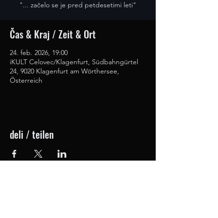
"... začelo se je pred petdesetimi leti"
Čas & Kraj / Zeit & Ort
24. feb. 2026, 19:00
iKULT Celovec/Klagenfurt, Südbahngürtel
24, 9020 Klagenfurt am Wörthersee,
Österreich
deli / teilen
iKult - interkulturni prireditveni center Celovec /
interkulturelles Veranstaltungszentrum Klagenfurt