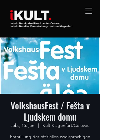
VolkshausFest / Fešta v
Ljudskem domu
sob., 15. jun.
  |  
iKult Klagenfurt/Celovec
Enthüllung der offiziellen zweisprachigen