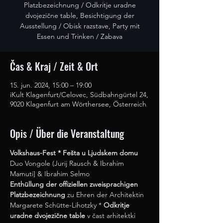
Platzbezeichnung / Odkritje uradne
dvojezične table, Besichtigung der
Ausstellung / Obisk razstave, Party mit
Essen und Trinken / Zabava
Čas & Kraj / Zeit & Ort
15. jun. 2024, 15:00 – 19:00
iKult Klagenfurt/Celovec, Südbahngürtel 24,
9020 Klagenfurt am Wörthersee, Österreich
Opis / Über die Veranstaltung
Volkshaus-Fest * Fešta u Ljudskem domu 
Duo Vongole (Jurij Rausch & Ibrahim 
Mamuti] & Ibrahim Selmo
Enthüllung der offiziellen zweisprachigen 
Platzbezeichnung
 zu Ehren der Architektin 
Margarete Schütte-Lihotzky * 
Odkritje 
uradne dvojezične table
 v čast arhitektki 