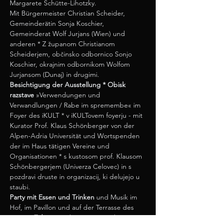
Margarete Schütte-Lihotzky. 
Mit Bürgermeister Christian Scheider, 
Gemeinderätin Sonja Koschier, 
Gemeinderat Wolf Jurjans (Wien) und 
anderen * Z županom Christianom 
Scheiderjem, občinsko odbornico Sonjo 
Koschier, okrajnim odbornikom Wolfom 
Jurjansom (Dunaj) in drugimi.
Besichtigung der Ausstellung * Obisk 
razstave
 »Verwendungen und 
Verwandlungen / Rabe im spremembe« im 
Foyer des iKULT * v iKULTovem foyerju - mit 
Kurator Prof. Klaus Schönberger von der 
Alpen-Adria Universität und Wortspenden 
der im Haus tätigen Vereine und 
Organisationen * s kustosom prof. Klausom 
Schönbergerjem (Univerza Celovec) in s 
pozdravi druste in organizacij, ki delujejo u 
staubi.
Party mit Essen und Trinken
 und Musik im 
Hof, im Pavillon und auf der Terrasse des 
iKULT *
 Zabava 
na dvorišču, u paviljonu in 